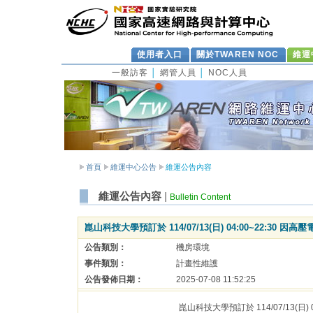
使用者入口
關於TWAREN NOC
維運
一般訪客
│
網管人員
│
NOC人員
首頁
維運中心公告
維運公告內容
維運公告內容
|
Bulletin Content
崑山科技大學預訂於 114/07/13(日) 04:00~22:30
公告類別：
機房環境
事件類別：
計畫性維護
公告發佈日期：
2025-07-08 11:52:25
崑山科技大學預訂於 114/07/13(