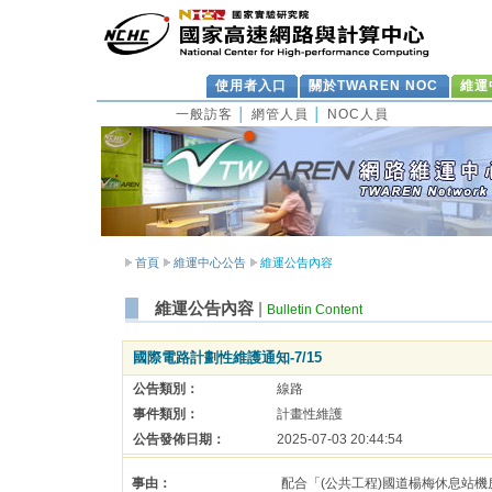
使用者入口
關於TWAREN NOC
維運
一般訪客
│
網管人員
│
NOC人員
首頁
維運中心公告
維運公告內容
維運公告內容
|
Bulletin Content
國際電路計劃性維護通知-7/15
公告類別：
線路
事件類別：
計畫性維護
公告發佈日期：
2025-07-03 20:44:54
事由：
配合「(公共工程)國道楊梅休息站